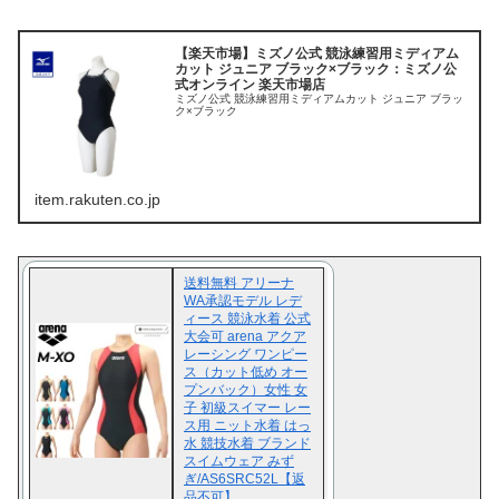
【楽天市場】ミズノ公式 競泳練習用ミディアム
カット ジュニア ブラック×ブラック：ミズノ公
式オンライン 楽天市場店
ミズノ公式 競泳練習用ミディアムカット ジュニア ブラッ
ク×ブラック
item.rakuten.co.jp
送料無料 アリーナ
WA承認モデル レデ
ィース 競泳水着 公式
大会可 arena アクア
レーシング ワンピー
ス（カット低め オー
プンバック）女性 女
子 初級スイマー レー
ス用 ニット水着 はっ
水 競技水着 ブランド
スイムウェア みず
ぎ/AS6SRC52L【返
品不可】