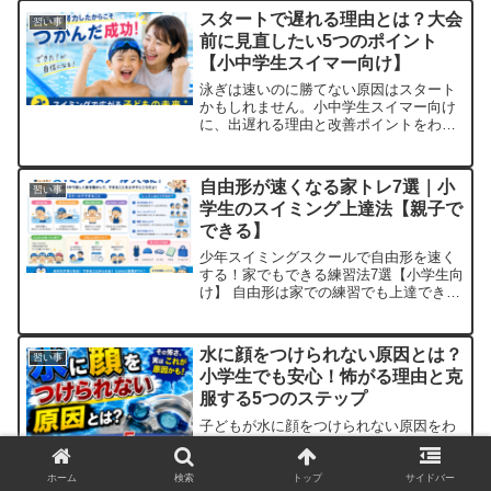
スタートで遅れる理由とは？大会
習い事
前に見直したい5つのポイント
【小中学生スイマー向け】
泳ぎは速いのに勝てない原因はスタート
かもしれません。小中学生スイマー向け
に、出遅れる理由と改善ポイントをわか
りやすく解説します。
自由形が速くなる家トレ7選｜小
習い事
学生のスイミング上達法【親子で
できる】
少年スイミングスクールで自由形を速く
する！家でもできる練習法7選【小学生向
け】 自由形は家での練習でも上達でき
る！ 「スイミングスクールには通ってい
るけれど、なかなか自由形のタイムが縮
まらない…」 そんな悩みを持つご家庭
水に顔をつけられない原因とは？
習い事
[…]
小学生でも安心！怖がる理由と克
服する5つのステップ
子どもが水に顔をつけられない原因をわ
かりやすく解説。恐怖心の理由や家庭で
できる練習方法、保護者の声かけのポイ
ントまで詳しく紹介します。
ホーム
検索
トップ
サイドバー