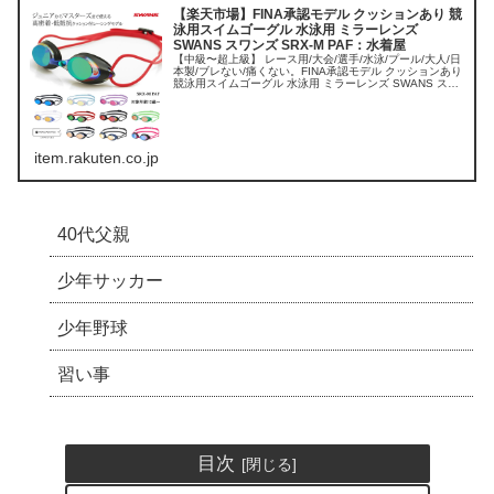
【楽天市場】FINA承認モデル クッションあり 競
泳用スイムゴーグル 水泳用 ミラーレンズ
SWANS スワンズ SRX-M PAF：水着屋
【中級〜超上級】 レース用/大会/選手/水泳/プール/大人/日
本製/ブレない/痛くない。FINA承認モデル クッションあり
競泳用スイムゴーグル 水泳用 ミラーレンズ SWANS スワ
ンズ SRX-M PAF
item.rakuten.co.jp
40代父親
少年サッカー
少年野球
習い事
目次