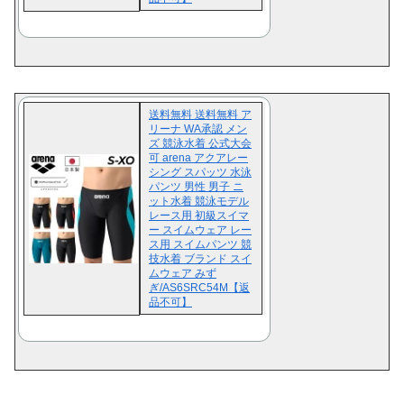
送料無料 送料無料 ア
リーナ WA承認 メン
ズ 競泳水着 公式大会
可 arena アクアレー
シング スパッツ 水泳
パンツ 男性 男子 ニ
ット水着 競泳モデル
レース用 初級スイマ
ー スイムウェア レー
ス用 スイムパンツ 競
技水着 ブランド スイ
ムウェア みず
ぎ/AS6SRC54M【返
品不可】