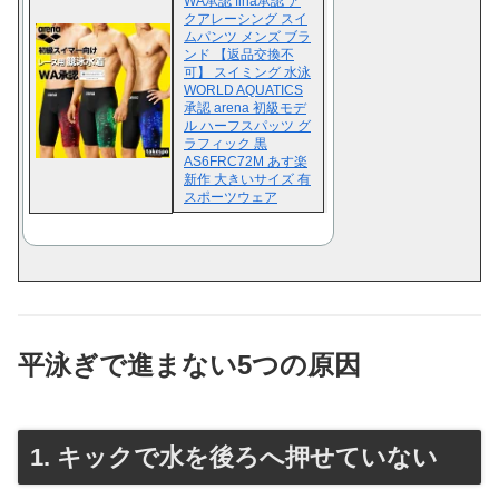
WA承認 fina承認 ア
クアレーシング スイ
ムパンツ メンズ ブラ
ンド 【返品交換不
可】 スイミング 水泳
WORLD AQUATICS
承認 arena 初級モデ
ル ハーフスパッツ グ
ラフィック 黒
AS6FRC72M あす楽
新作 大きいサイズ 有
スポーツウェア
平泳ぎで進まない5つの原因
1. キックで水を後ろへ押せていない