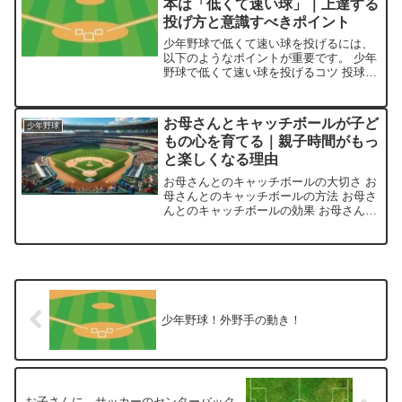
本は「低くて速い球」｜上達する
投げ方と意識すべきポイント
少年野球で低くて速い球を投げるには、
以下のようなポイントが重要です。 少年
野球で低くて速い球を投げるコツ 投球フ
ォームの改善 球種の使い分け バッティ
ング対策 少年野球では、投球フォームの
改善、球種の使い分け、バッティン […]
お母さんとキャッチボールが子ど
少年野球
もの心を育てる｜親子時間がもっ
と楽しくなる理由
お母さんとのキャッチボールの大切さ お
母さんとのキャッチボールの方法 お母さ
んとのキャッチボールの効果 お母さんと
のキャッチボールは、子供の心と体の成
長に大変重要な役割を果たします。楽し
みながら、基本的なフォームも身につ
[…]
少年野球！外野手の動き！
お子さんに、サッカーのセンターバック