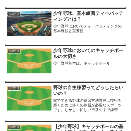
少年野球、基本練習ティーバッテ
少年野球
ィングとは？
少年野球においてティーバッティングの
基本練習と重要性
少年野球においてのキャッチボー
少年野球
ルの大切さ
少年野球基本は、キャッチボール
野球の自主練習ってどうしたらい
少年野球
いの？
家でできる野球の練習方法野球は技術を
磨くために多くの練習が必要なスポーツ
です。しかし、忙しい日常の中で練習の
時間や場所を確保するのは難しいことも
あります。そこで、家でできる野球の練
習方法をいくつか紹介します。これらの
【少年野球】キャッチボールの基
少年野球
練習を通じて、技術を向上...