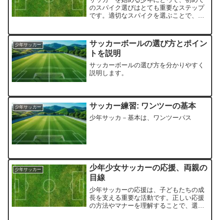
のスパイク選びはとても重要なステップ
です。適切なスパイクを選ぶことで、プ
レーのパフォーマンスを向上させ、ケガ
を防ぐことができます。ここでは、初め
てのスパイク選びに役立つポイントを紹
サッカーボールの選び方とポイン
少年サッカー
介します。スパイクの選び...
トを説明
サッカーボールの選び方を分かりやすく
説明します。
サッカー練習: ワンツーの基本
少年サッカー
少年サッカ－基本は、ワンツーパス
少年少女サッカーの応援、両親の
少年サッカー
目線
少年サッカーの応援は、子どもたちの成
長を支える重要な活動です。正しい応援
の方法やマナーを理解することで、選手
たちにとってより良い環境を提供できま