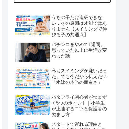
うちの子だけ進級できな
い…その原因は才能ではあ
りません【スイミングで伸
びる子の共通点】
パチンコをやめて1週間。
思っていた以上に生活が変
わった話
私もスイミングが嫌いだっ
た。でも今だから伝えたい
「水泳の本当の面白さ」
バタフライ初心者がつまず
く5つのポイント｜小学生
が上達するコツと保護者の
励まし方
スタートで遅れる理由と