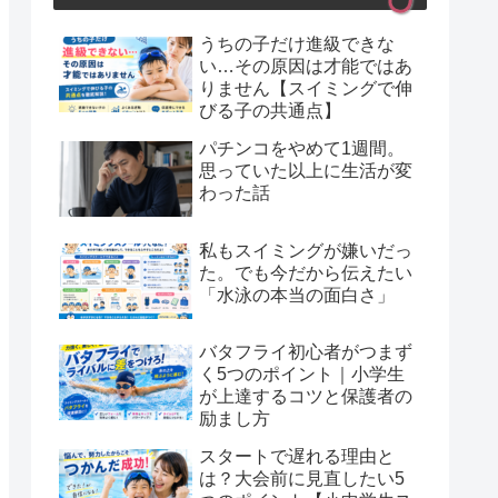
うちの子だけ進級できな
い…その原因は才能ではあ
りません【スイミングで伸
びる子の共通点】
パチンコをやめて1週間。
思っていた以上に生活が変
わった話
私もスイミングが嫌いだっ
た。でも今だから伝えたい
「水泳の本当の面白さ」
バタフライ初心者がつまず
く5つのポイント｜小学生
が上達するコツと保護者の
励まし方
スタートで遅れる理由と
は？大会前に見直したい5