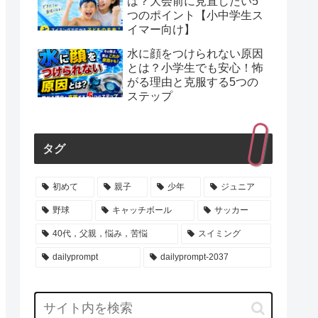
は？大会前に見直したい5
つのポイント【小中学生ス
イマー向け】
水に顔をつけられない原因
とは？小学生でも安心！怖
がる理由と克服する5つの
ステップ
タグ
初めて
親子
少年
ジュニア
野球
キャッチボール
サッカー
40代，父親，悩み，苦悩
スイミング
dailyprompt
dailyprompt-2037