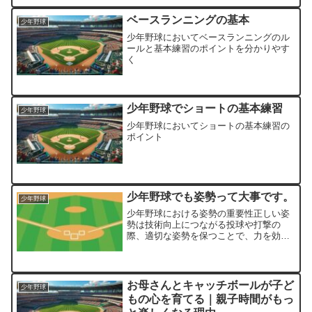
ベースランニングの基本
少年野球
少年野球においてベースランニングのル
ールと基本練習のポイントを分かりやす
く
少年野球でショートの基本練習
少年野球
少年野球においてショートの基本練習の
ポイント
少年野球でも姿勢って大事です。
少年野球
少年野球における姿勢の重要性正しい姿
勢は技術向上につながる投球や打撃の
際、適切な姿勢を保つことで、力を効率
的に伝えることができ、技術の向上につ
ながります。姿勢が悪いと、正しい投げ
方や打ち方ができません。怪我のリスク
を減らす適切な姿勢を保つこ...
お母さんとキャッチボールが子ど
少年野球
もの心を育てる｜親子時間がもっ